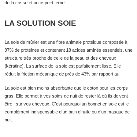
de la casse et un aspect terne.
LA SOLUTION SOIE
La soie de mûrier est une fibre animale protéique composée à
97% de protéines et contenant 18 acides aminés essentiels, une
structure très proche de celle de la peau et des cheveux
(kératine). La surface de la soie est parfaitement lisse. Elle
réduit la friction mécanique de près de 43% par rapport au
coton. Les cheveux glissent sur le tissu sans accrocher et
La soie est bien moins absorbante que le coton pour les corps
présèrve l'intégrité de la cuticule.
gras. Elle permet à vos soins de nuit de rester là où ils doivent
être : sur vos cheveux. C'est pourquoi un bonnet en soie est le
complément indispensable d'un bain d'huile ou d'un masque de
nuit.