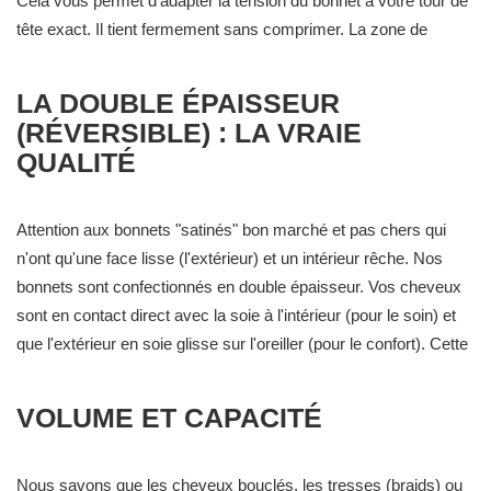
Cela vous permet d'adapter la tension du bonnet à votre tour de
tête exact. Il tient fermement sans comprimer. La zone de
l'élastique est recouverte de soie froncée et garantit que seule la
douceur du tissu est en contact avec votre peau, ce qui
LA DOUBLE ÉPAISSEUR
présèrve ainsi votre front des irritations.
(RÉVERSIBLE) : LA VRAIE
QUALITÉ
Attention aux bonnets "satinés" bon marché et pas chers qui
n'ont qu'une face lisse (l'extérieur) et un intérieur rêche. Nos
bonnets sont confectionnés en double épaisseur. Vos cheveux
sont en contact direct avec la soie à l'intérieur (pour le soin) et
que l'extérieur en soie glisse sur l'oreiller (pour le confort). Cette
double couche permet souvent d'avoir deux couleurs en un seul
bonnet mais surtout, elle offre une barrière plus épaisse pour
VOLUME ET CAPACITÉ
protéger les cheveux de l'environnement extérieur.
Nous savons que les cheveux bouclés, les tresses (braids) ou