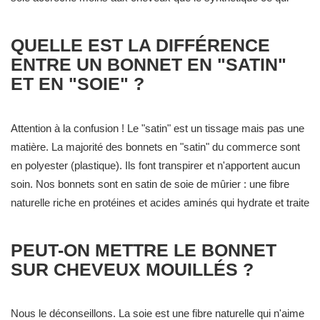
réduit le glissement. Si vous l'ajustez correctement, il sera
encore là au réveil.
QUELLE EST LA DIFFÉRENCE
ENTRE UN BONNET EN "SATIN"
ET EN "SOIE" ?
Attention à la confusion ! Le "satin" est un tissage mais pas une
matière. La majorité des bonnets en "satin" du commerce sont
en polyester (plastique). Ils font transpirer et n'apportent aucun
soin. Nos bonnets sont en satin de soie de mûrier : une fibre
naturelle riche en protéines et acides aminés qui hydrate et traite
le cheveu contrairement au plastique inerte.
PEUT-ON METTRE LE BONNET
SUR CHEVEUX MOUILLÉS ?
Nous le déconseillons. La soie est une fibre naturelle qui n'aime