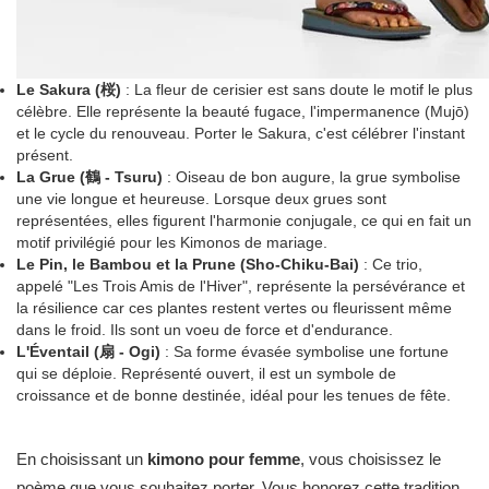
Le Sakura (桜)
: La fleur de cerisier est sans doute le motif le plus
célèbre. Elle représente la beauté fugace, l'impermanence (Mujō)
et le cycle du renouveau. Porter le Sakura, c'est célébrer l'instant
présent.
La Grue (鶴 - Tsuru)
: Oiseau de bon augure, la grue symbolise
une vie longue et heureuse. Lorsque deux grues sont
représentées, elles figurent l'harmonie conjugale, ce qui en fait un
motif privilégié pour les Kimonos de mariage.
Le Pin, le Bambou et la Prune (Sho-Chiku-Bai)
: Ce trio,
appelé "Les Trois Amis de l'Hiver", représente la persévérance et
la résilience car ces plantes restent vertes ou fleurissent même
dans le froid. Ils sont un voeu de force et d'endurance.
L'Éventail (扇 - Ogi)
: Sa forme évasée symbolise une fortune
qui se déploie. Représenté ouvert, il est un symbole de
croissance et de bonne destinée, idéal pour les tenues de fête.
En choisissant un
kimono pour femme
, vous choisissez le
poème que vous souhaitez porter. Vous honorez cette tradition