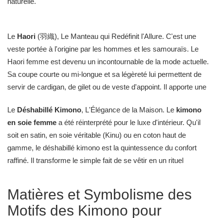
naturelle.
Le
Haori
(羽織), Le Manteau qui Redéfinit l'Allure. C'est une
veste portée à l'origine par les hommes et les samouraïs. Le
Haori femme est devenu un incontournable de la mode actuelle.
Sa coupe courte ou mi-longue et sa légèreté lui permettent de
servir de cardigan, de gilet ou de veste d'appoint. Il apporte une
touche d'inspiration nippone à une tenue occidentale classique
Le
Déshabillé Kimono
, L'Élégance de la Maison. Le
kimono
et incarne un chic décontracté.
en soie femme
a été réinterprété pour le luxe d'intérieur. Qu'il
soit en satin, en soie véritable (Kinu) ou en coton haut de
gamme, le déshabillé kimono est la quintessence du confort
raffiné. Il transforme le simple fait de se vêtir en un rituel
apaisant.
Matières et Symbolisme des
Motifs des Kimono pour