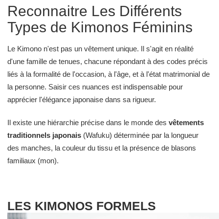
recherche d'élégance et de confort de la femme contemporaine
Reconnaitre Les Différents
et fait du kimono un trésor intemporel qui continue de s'inscrire
Types de Kimonos Féminins
dans un art de vivre moderne et raffiné.
Le Kimono n'est pas un vêtement unique. Il s'agit en réalité
d'une famille de tenues, chacune répondant à des codes précis
liés à la formalité de l'occasion, à l'âge, et à l'état matrimonial de
la personne. Saisir ces nuances est indispensable pour
apprécier l'élégance japonaise dans sa rigueur.
Il existe une hiérarchie précise dans le monde des
vêtements
traditionnels japonais
(Wafuku) déterminée par la longueur
des manches, la couleur du tissu et la présence de blasons
familiaux (mon).
LES KIMONOS FORMELS