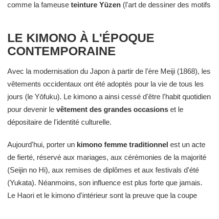
comme la fameuse
teinture Yūzen
(l'art de dessiner des motifs
colorés sur la soie) se développent et transforment chaque
pièce en une oeuvre d'art portable. La longueur des manches, la
LE KIMONO À L'ÉPOQUE
couleur et le choix des motifs (animaux, plantes, paysages)
CONTEMPORAINE
cessent d'être de simples préférences esthétiques pour devenir
un véritable langage indiquant l'âge, l'état matrimonial et même
Avec la modernisation du Japon à partir de l'ère Meiji (1868), les
la saison.
vêtements occidentaux ont été adoptés pour la vie de tous les
jours (le Yōfuku). Le kimono a ainsi cessé d'être l'habit quotidien
pour devenir le
vêtement des grandes occasions
et le
dépositaire de l'identité culturelle.
Aujourd'hui, porter un
kimono femme traditionnel
est un acte
de fierté, réservé aux mariages, aux cérémonies de la majorité
(Seijin no Hi), aux remises de diplômes et aux festivals d'été
(Yukata). Néanmoins, son influence est plus forte que jamais.
Le Haori et le kimono d'intérieur sont la preuve que la coupe
simple et fluide du Kosode est parfaitement adaptée à la