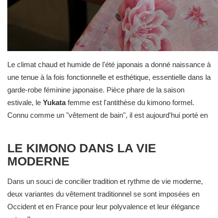
Le climat chaud et humide de l'été japonais a donné naissance à
une tenue à la fois fonctionnelle et esthétique, essentielle dans la
garde-robe féminine japonaise. Pièce phare de la saison
estivale, le
Yukata
femme est l'antithèse du kimono formel.
Connu comme un "vêtement de bain", il est aujourd'hui porté en
toute décontraction lors des feux d'artifice (Hanabi), des
festivals de rue (Matsuri) ou même comme robe ou peignoir
LE KIMONO DANS LA VIE
d'intérieur dans les ryokan (auberges traditionnelles). Conçu en
MODERNE
coton, lin ou autres fibres légères, le Yukata est facile à porter et
symbolise la fraîcheur et la joie de vivre estivale.
Dans un souci de concilier tradition et rythme de vie moderne,
deux variantes du vêtement traditionnel se sont imposées en
Occident et en France pour leur polyvalence et leur élégance