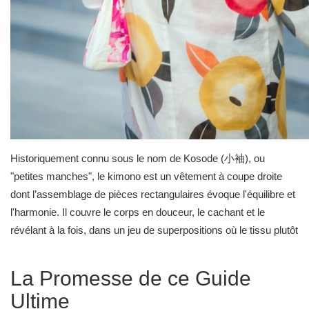
Historiquement connu sous le nom de Kosode (小袖), ou
"petites manches", le kimono est un vêtement à coupe droite
dont l’assemblage de pièces rectangulaires évoque l'équilibre et
l'harmonie. Il couvre le corps en douceur, le cachant et le
révélant à la fois, dans un jeu de superpositions où le tissu plutôt
que la forme devient le point focal de l’esthétique. C'est le
vêtement national du Japon, le Wafuku (和服), véritable symbole
La Promesse de ce Guide
d'un art de vivre où la beauté est dans le détail et le respect des
Ultime
rituels.