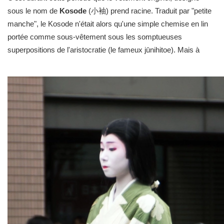
sous le nom de
Kosode
(小袖) prend racine. Traduit par "petite
manche", le Kosode n'était alors qu'une simple chemise en lin
portée comme sous-vêtement sous les somptueuses
superpositions de l'aristocratie (le fameux jūnihitoe). Mais à
mesure que l'habitude s'est prise de simplifier la garde-robe, le
Kosode, avec sa coupe droite en T et son col croisé, a émergé
comme le vêtement de dessus pour toutes les classes
sociales. Il est devenu la toile vierge qui définit aujourd'hui la
silhouette du kimono.