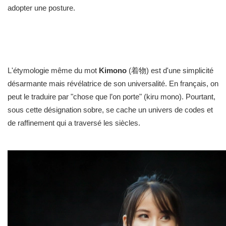
adopter une posture.
d'une élégance qui n'est pas tapageuse, mais intrinsèquement
liée au geste, à la lenteur et à la contemplation.
L'étymologie même du mot
Kimono
(着物) est d'une simplicité
désarmante mais révélatrice de son universalité. En français, on
peut le traduire par "chose que l’on porte" (kiru mono). Pourtant,
sous cette désignation sobre, se cache un univers de codes et
de raffinement qui a traversé les siècles.