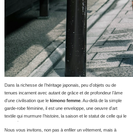
Dans la richesse de l'héritage japonais, peu d'objets ou de
tenues incarnent avec autant de grâce et de profondeur l'âme
d'une civilisation que le
kimono femme
. Au-delà de la simple
garde-robe féminine, il est une enveloppe, une oeuvre d'art
textile qui murmure l'histoire, la saison et le statut de celle qui le
porte. À travers ses lignes pures, ses motifs ciselés et la
Nous vous invitons, non pas à enfiler un vêtement, mais à
noblesse de ses étoffes, il incarne une philosophie, le reflet