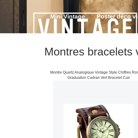
Mini Vintage
Poster déco v
Tenue Steampunk femme
V
Montres bracelets 
Montre Quartz Analogique Vintage Style Chiffres R
Graduation Cadran Vert Bracelet Cuir