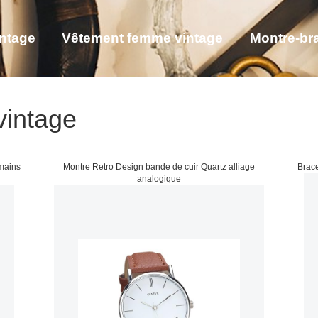
intage
Vêtement femme vintage
Montre-bra
êtement soie femme
vintage
omains
Montre Retro Design bande de cuir Quartz alliage
Brace
analogique