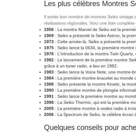
Les plus célèbres Montres S
Il existe bon nombre de montres Seiko vintage 
réalisations régionales. Voici une liste complèt
1956
: La montre Marvel de Seiko est la premiè
1969
: Seiko a présenté la Seiko Astron, la pr
1973
: Cette année-là, Seiko a présenté la pre
1975
: Seiko lance la 0634, la première montre
1978
: L'introduction de la montre Twin Quartz,
1982
: Le lancement de la première montre Seik
grâce à un tuner radio, a lieu en 1982.
1983
: Seiko lance la Voice Note, une montre-b
1984
: La première montre-bracelet au monde do
1988
: Seiko présente la montre Kinetic, la mo
1990
: La première montre de plongée informati
1991
: Seiko lance la première montre au monde 
1998
: La Seiko Thermic, qui est la première m
2005
: La première montre à ondes radio à troi
2006
: La Spectrum de Seiko, le célèbre écran 
Quelques conseils pour ache