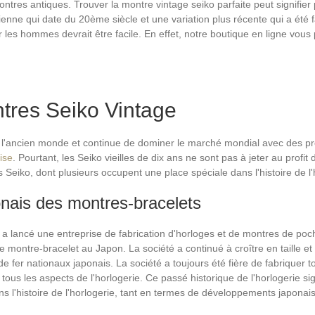
tres antiques. Trouver la montre vintage seiko parfaite peut signifier p
enne qui date du 20ème siècle et une variation plus récente qui a été
les hommes devrait être facile. En effet, notre boutique en ligne vous
ntres Seiko Vintage
e l'ancien monde et continue de dominer le marché mondial avec des pr
ise
. Pourtant, les Seiko vieilles de dix ans ne sont pas à jeter au profit d
 Seiko, dont plusieurs occupent une place spéciale dans l'histoire de l'
onais des montres-bracelets
i a lancé une entreprise de fabrication d'horloges et de montres de po
re montre-bracelet au Japon. La société a continué à croître en taille e
de fer nationaux japonais. La société a toujours été fière de fabriquer
 les aspects de l'horlogerie. Ce passé historique de l'horlogerie signif
s l'histoire de l'horlogerie, tant en termes de développements japonai