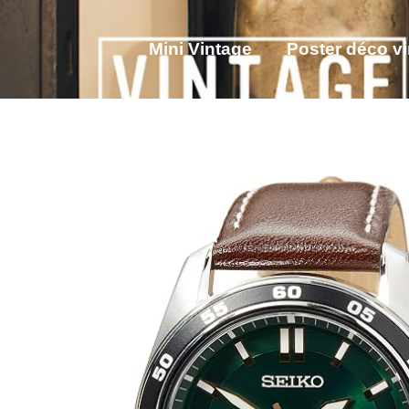
Mini Vintage
Poster déco v
Tenue Steampunk femme
V