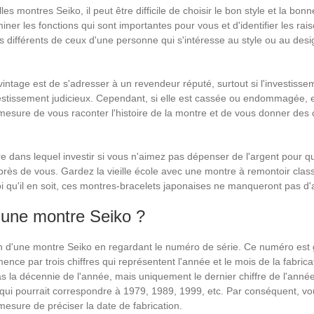
lles montres Seiko, il peut être difficile de choisir le bon style et la bo
iner les fonctions qui sont importantes pour vous et d'identifier les r
ès différents de ceux d'une personne qui s'intéresse au style ou au de
intage est de s'adresser à un revendeur réputé, surtout si l'investisse
estissement judicieux. Cependant, si elle est cassée ou endommagée, e
sure de vous raconter l'histoire de la montre et de vous donner des co
 dans lequel investir si vous n'aimez pas dépenser de l'argent pour quel
 près de vous. Gardez la vieille école avec une montre à remontoir cla
qu'il en soit, ces montres-bracelets japonaises ne manqueront pas d'a
'une montre Seiko ?
ion d'une montre Seiko en regardant le numéro de série. Ce numéro est g
e par trois chiffres qui représentent l'année et le mois de la fabricat
 pas la décennie de l'année, mais uniquement le dernier chiffre de l'an
ui pourrait correspondre à 1979, 1989, 1999, etc. Par conséquent, vo
mesure de préciser la date de fabrication.