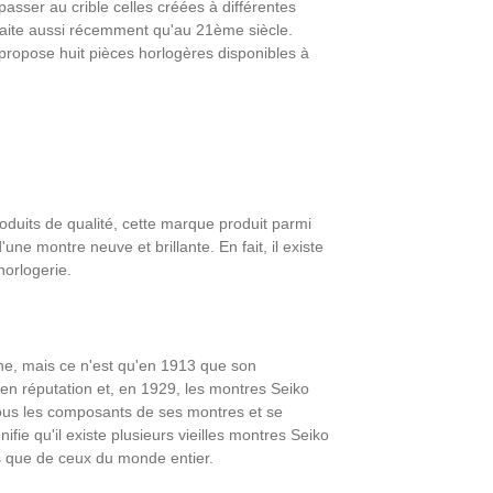
asser au crible celles créées à différentes
 faite aussi récemment qu'au 21ème siècle.
 propose huit pièces horlogères disponibles à
oduits de qualité, cette marque produit parmi
'une montre neuve et brillante. En fait, il existe
horlogerie.
che, mais ce n'est qu'en 1913 que son
t en réputation et, en 1929, les montres Seiko
 tous les composants de ses montres et se
ie qu'il existe plusieurs vieilles montres Seiko
s que de ceux du monde entier.