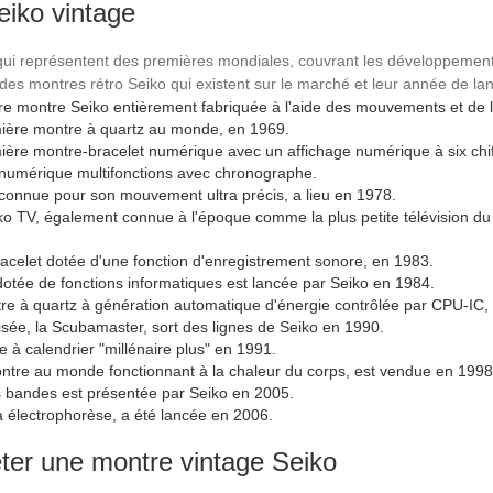
eiko vintage
qui représentent des premières mondiales, couvrant les développements
e des montres rétro Seiko qui existent sur le marché et leur année de la
re montre Seiko entièrement fabriquée à l'aide des mouvements et de l
emière montre à quartz au monde, en 1969.
mière montre-bracelet numérique avec un affichage numérique à six chif
 numérique multifonctions avec chronographe.
 connue pour son mouvement ultra précis, a lieu en 1978.
o TV, également connue à l'époque comme la plus petite télévision du 
racelet dotée d'une fonction d'enregistrement sonore, en 1983.
tée de fonctions informatiques est lancée par Seiko en 1984.
ntre à quartz à génération automatique d'énergie contrôlée par CPU-IC,
sée, la Scubamaster, sort des lignes de Seiko en 1990.
à calendrier "millénaire plus" en 1991.
ontre au monde fonctionnant à la chaleur du corps, est vendue en 1998
s bandes est présentée par Seiko en 2005.
à électrophorèse, a été lancée en 2006.
ter une montre vintage Seiko