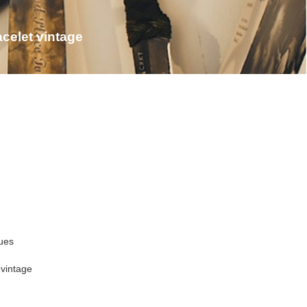
celet vintage
ues
 vintage