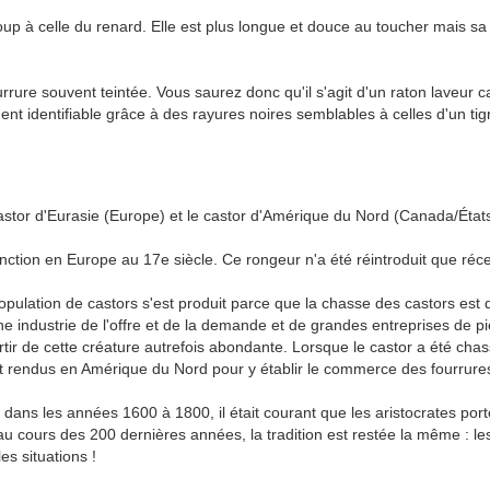
p à celle du renard. Elle est plus longue et douce au toucher mais sa 
urrure souvent teintée. Vous saurez donc qu'il s'agit d'un raton laveur 
nt identifiable grâce à des rayures noires semblables à celles d'un tig
e castor d'Eurasie (Europe) et le castor d'Amérique du Nord (Canada/Éta
tinction en Europe au 17e siècle. Ce rongeur n'a été réintroduit que r
pulation de castors s'est produit parce que la chasse des castors est
ne industrie de l'offre et de la demande et de grandes entreprises de 
tir de cette créature autrefois abondante. Lorsque le castor a été chass
ont rendus en Amérique du Nord pour y établir le commerce des fourrure
é dans les années 1600 à 1800, il était courant que les aristocrates por
 au cours des 200 dernières années, la tradition est restée la même : 
es situations !