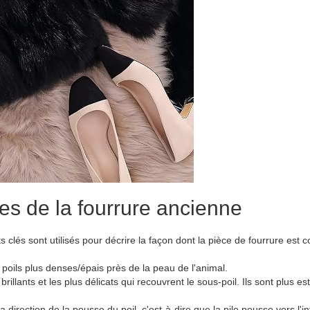
es de la fourrure ancienne
clés sont utilisés pour décrire la façon dont la pièce de fourrure est co
s poils plus denses/épais près de la peau de l'animal.
 brillants et les plus délicats qui recouvrent le sous-poil. Ils sont plus 
la direction de la pousse du poil, c'est-à-dire que la pile pousse vers l'i