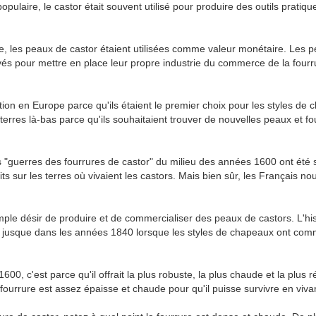
pulaire, le castor était souvent utilisé pour produire des outils prati
, les peaux de castor étaient utilisées comme valeur monétaire. Les p
rivés pour mettre en place leur propre industrie du commerce de la four
tion en Europe parce qu'ils étaient le premier choix pour les styles de 
erres là-bas parce qu'ils souhaitaient trouver de nouvelles peaux et fo
les "guerres des fourrures de castor" du milieu des années 1600 ont été si
ts sur les terres où vivaient les castors. Mais bien sûr, les Français no
mple désir de produire et de commercialiser des peaux de castors. L'h
nte jusque dans les années 1840 lorsque les styles de chapeaux ont c
600, c'est parce qu'il offrait la plus robuste, la plus chaude et la plus r
 fourrure est assez épaisse et chaude pour qu'il puisse survivre en vivan