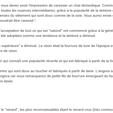
 vous devez avoir l'impression de caresser un chat domestique. Comme 
toutes les nuances intermédiaires, grâce à la popularité de la teinture de
denses du vêtement qui sont doux comme de la soie. Vous aurez envie de
voudrait être caressé !
l'acceptation de tout ce qui est "naturel" ont commencé grâce à la géné
nt été adoptées comme une tendance et la teinture a diminué.
périeure" a diminué. Le vison était la fourrure de luxe de l'époque et 
re de vison.
in qui connaît une popularité récente et qui est fabriqué à partir de la 
re qui sont doux au toucher et fabriqués à partir de laine. L'angora a
'angora car vous remarquerez de petits fils de fourrure émergeant du t
u épais.
le "renard", les plus reconnaissables étant le renard roux (très commun