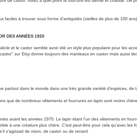
e de castor, notez à quel point la fourrure est dense et chaude. De pl
s faciles à trouver sous forme d'antiquités (vieilles de plus de 100 ans)
OR DES ANNÉES 1920
cle et le castor semble avoir été un style plus populaire pour les acc
castor" sur Etsy donne toujours des manteaux en castor mais aussi des 
uve partout dans le monde dans une très grande variété d'espèces, de ta
ns que de nombreux vêtements et fourrures en lapin sont moins chère
intes avant les années 1970. Le lapin étant l'un des vêtements en fourr
emble à une créature plus chère. C'est peut-être pour cela qu'avec les f
il s'agissait de vison, de castor ou de renard.