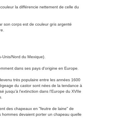
couleur la différencie nettement de celle du
car son corps est de couleur gris argenté
re.
ts-Unis/Nord du Mexique).
écemment dans ses pays d'origine en Europe.
 devenu très populaire entre les années 1600
piégeage du castor sont nées de la tendance à
é jusqu'à l'extinction dans l'Europe du XVIIe
s.
tent des chapeaux en "feutre de laine" de
les hommes devaient porter un chapeau quelle