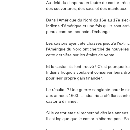
Au-delà du chapeau en feutre de castor très po
des couvertures, des sacs et des manteaux.
Dans l'Amérique du Nord du 16e au 17e siècle
Indiens d'Amérique et une fois qu'ils sont ar
peaux comme monnaie d'échange.
Les castors ayant été chassés jusqu'à l'extinc
l'Amérique du Nord ont cherché de nouvelles t
cette dernière sur les étales de vente.
Et le castor, ils l'ont trouvé ! C'est pourquoi 
Indiens Iroquois voulaient conserver leurs droi
pour leur propre gain financier.
Le résultat ? Une guerre sanglante pour le si
aux années 1600. L'industrie a été florissa
castor a diminué.
Si le castor était si recherché dès les années 1
Il est logique que le castor n'hiberne pas : Sa