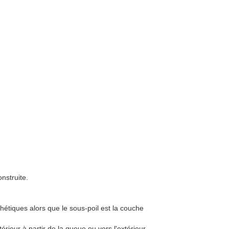
nstruite.
esthétiques alors que le sous-poil est la couche
ntérieur à partir de la queue ou vers l'extérieur