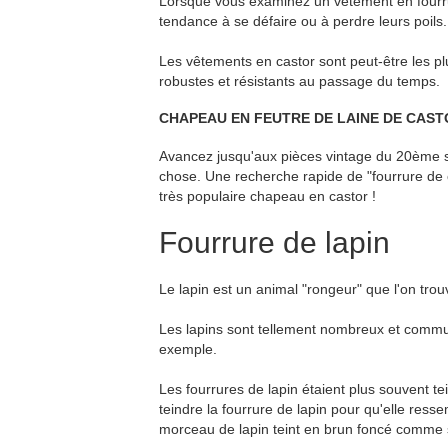
Lorsque vous examinez un vêtement en fourrur
tendance à se défaire ou à perdre leurs poils.
Les vêtements en castor sont peut-être les plu
robustes et résistants au passage du temps.
CHAPEAU EN FEUTRE DE LAINE DE CAST
Avancez jusqu'aux pièces vintage du 20ème siè
chose. Une recherche rapide de "fourrure de 
très populaire chapeau en castor !
Fourrure de lapin
Le lapin est un animal "rongeur" que l'on tro
Les lapins sont tellement nombreux et commu
exemple.
Les fourrures de lapin étaient plus souvent te
teindre la fourrure de lapin pour qu'elle ress
morceau de lapin teint en brun foncé comme s'