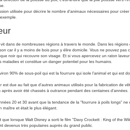
se.
pression utilisée pour décrire le nombre d'animaux nécessaires pour cr
 exemple.
eur
i vit dans de nombreuses régions à travers le monde. Dans les régions 
on car il y a moins de bois pour y élire domicile. Vous ne pouvez pas 
ue noir qui recouvre son visage. Et si vous apercevez un raton laveur 
s maladies et constitue un danger potentiel pour les humains.
ron 90% de sous-poil qui est la fourrure qui isole l'animal et qui est d
ur est due au fait que d'autres animaux utilisés pour la fabrication de
on après avoir été chassés à outrance pendant des centaines d'années.
 années 20 et 30 avant que la tendance de la "fourrure à poils longs" 
n maître et était le plus élégant.
 que lorsque Walt Disney a sorti le film "Davy Crockett : King of the W
ont devenus très populaires auprès du grand public.